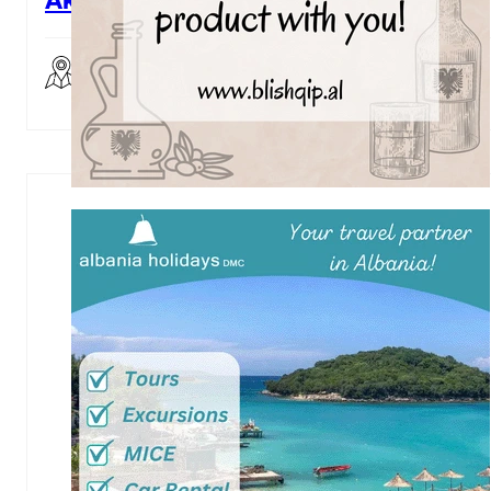
3
…
12
Skanderbeg Square
→