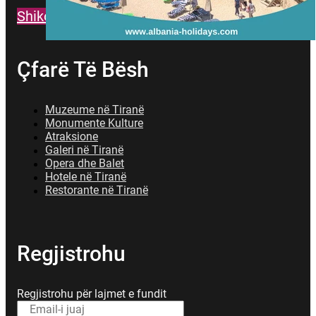
Shiko te gjitha Buletinet
Çfarë Të Bësh
Muzeume në Tiranë
Monumente Kulture
Atraksione
Galeri në Tiranë
Opera dhe Balet
Hotele në Tiranë
Restorante në Tiranë
Regjistrohu
Regjistrohu për lajmet e fundit