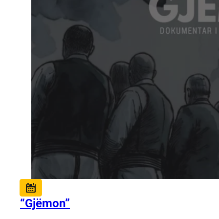
“Gjëmon”