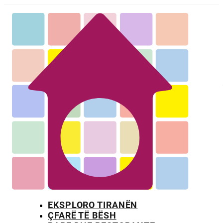
EKSPLORO TIRANËN
ÇFARË TË BËSH