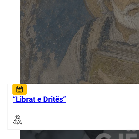
“Librat e Dritës”