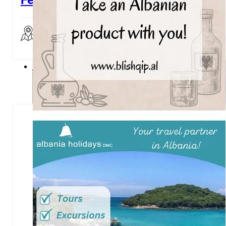
2
3
4
Reja, Tirana
…
12
→