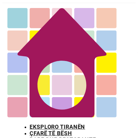
EKSPLORO TIRANËN
ÇFARË TË BËSH