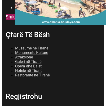
contact@visit-tirana.com
Shiko te gjitha Buletinet
Çfarë Të Bësh
Muzeume në Tiranë
Monumente Kulture
Atraksione
Galeri në Tiranë
Opera dhe Balet
Hotele në Tiranë
Restorante në Tiranë
Regjistrohu