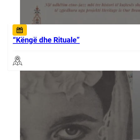
“Këngë dhe Rituale”