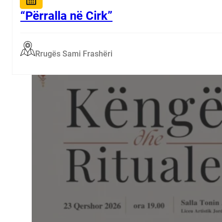
“Përralla në Cirk”
Rrugës Sami Frashëri