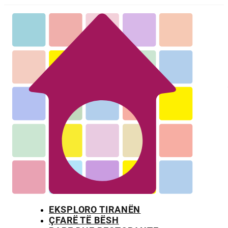
EKSPLORO TIRANËN
ÇFARË TË BËSH