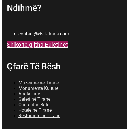
Ndihmë?
contact@visit-tirana.com
Shiko te gjitha Buletinet
Çfarë Të Bësh
Muzeume në Tiranë
Monumente Kulture
Atraksione
Galeri në Tiranë
Opera dhe Balet
Hotele në Tiranë
Restorante në Tiranë