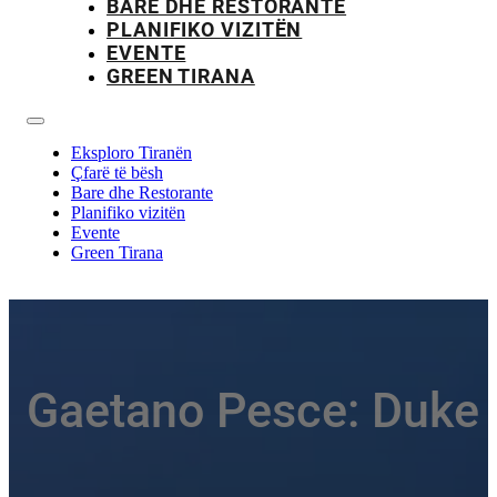
BARE DHE RESTORANTE
PLANIFIKO VIZITËN
EVENTE
GREEN TIRANA
Eksploro Tiranën
Çfarë të bësh
Bare dhe Restorante
Planifiko vizitën
Evente
Green Tirana
Gaetano Pesce: Duke v