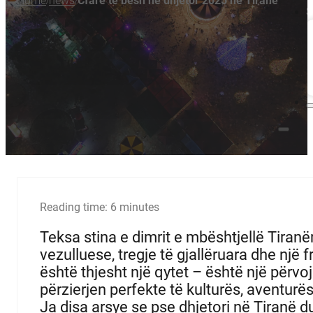
Home
news
Cfarë të bësh në dhjetor 2025 në Tiranë
/
/
S
Reading time: 6 minutes
Teksa stina e dimrit e mbështjellë Tiranën
vezulluese, tregje të gjallëruara dhe një 
është thjesht një qytet – është një përvoj
përzierjen perfekte të kulturës, aventurës
Ja disa arsye se pse dhjetori në Tiranë duhe