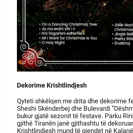
Dekorime Krishtlindjesh
Qyteti shkëlqen me drita dhe dekorime fe
Sheshi Skënderbej dhe Bulevardi “Dëshmo
bukur gjatë sezonit të festave.
Parku Rini
gjithë Tiranën janë gjithashtu të dekoruar
Krishtlindjesh mund të gjendet në Kalanë 