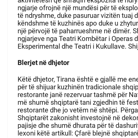
aktivitetesh që shfaqin ekspozita të ndry
ngjarje ofrojnë një mundësi për të eksplo
të ndryshme, duke pasuruar vizitën tuaj 
këndshme të kuzhinës apo duke u zhytur 
një përvojë të paharrueshme në dimër.
Sh
ngjarjeve nga Teatri Kombëtar i Operas dh
Eksperimental dhe Teatri i Kukullave.
Shi
Blerjet në dhjetor
Këtë dhjetor, Tirana është e gjallë me en
për të shijuar kuzhinën tradicionale shqi
restorante janë rezervuar tashmë për Natë
më shumë shqiptarë tani zgjedhin të fes
restorante dhe jo vetëm në shtëpi.
Përgat
Shqiptarët zakonisht investojnë në dekori
pajisje dhe shumë dhurata për të dashurit
lexoni këtë artikull: Çfarë blejnë shqiptarë