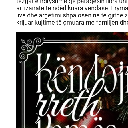
tezgat e ndryshme që paraqesin libra un
artizanate të ndërlikuara vendase.
Fryma
live dhe argëtimi shpalosen në të gjithë 
krijuar kujtime të çmuara me familjen dh