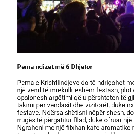
Pema ndizet më 6 Dhjetor
Pema e Krishtlindjeve do të ndriçohet më
një vend të mrekullueshëm festash, plot 
opsionesh argëtimi që u përshtaten të g
takimi për vendasit dhe vizitorët, duke n
festave.
Ndërsa shëtisni nëpër shesh, d
rrugës të përgatitur fllad, duke ofruar n
Ngroheni me një filxhan kafe aromatike 