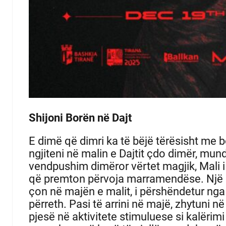
Shijoni Borën në Dajt
E dimë që dimri ka të bëjë tërësisht me 
ngjiteni në malin e Dajtit çdo dimër, mund
vendpushim dimëror vërtet magjik, Mali i
që premton përvoja marramendëse.
Një
çon në majën e malit, i përshëndetur ng
përreth.
Pasi të arrini në majë, zhytuni 
pjesë në aktivitete stimuluese si kalërim