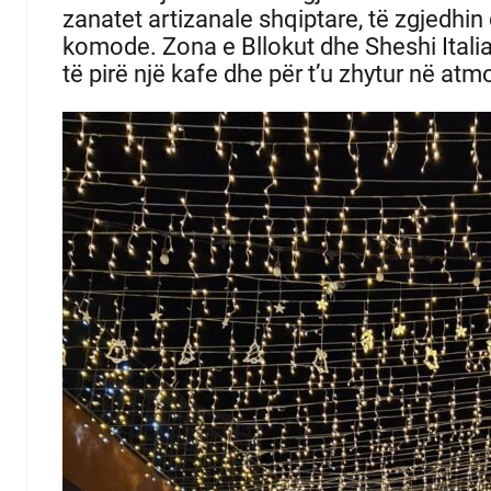
zanatet artizanale shqiptare, të zgjedhin 
komode.
Zona e Bllokut dhe Sheshi Ital
të pirë një kafe dhe për t’u zhytur në atm