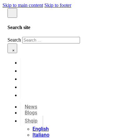
Skip to main content
Skip to footer
Search site
Search
×
News
Blogs
Shqip
English
Italiano