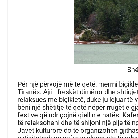
Shë
Për një përvojë më të qetë, merrni biçikle
Tiranës.
Ajri i freskët dimëror dhe shtigje
relaksues me biçikletë, duke ju lejuar të 
bëni një shëtitje të qetë nëpër rrugët e g
festive që ndriçojnë qiellin e natës.
Kafen
të relaksoheni dhe të shijoni një pije të
Javët kulturore do të organizohen gjithas