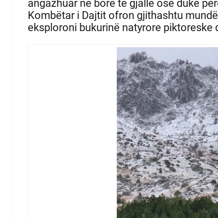
angazhuar në borë të gjallë ose duke pë
Kombëtar i Dajtit ofron gjithashtu mundë
eksploroni bukurinë natyrore piktoreske q