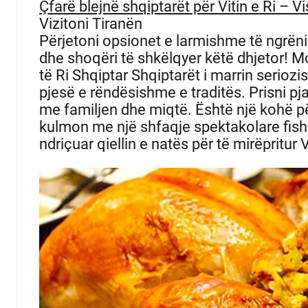
Çfarë blejnë shqiptarët për Vitin e Ri – Vi
Vizitoni Tiranën
Përjetoni opsionet e larmishme të ngrën
dhe shoqëri të shkëlqyer këtë dhjetor!
Mo
të Ri Shqiptar Shqiptarët i marrin seriozi
pjesë e rëndësishme e traditës.
Prisni pj
me familjen dhe miqtë.
Është një kohë pë
kulmon me një shfaqje spektakolare fish
ndriçuar qiellin e natës për të mirëpritur V