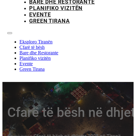
BARE DHE RESTORANTE
PLANIFIKO VIZITËN
EVENTE
GREEN TIRANA
Eksploro Tiranën
Çfarë të bësh
Bare dhe Restorante
Planifiko vizitën
Evente
Green Tirana
Cfarë të bësh në dhje