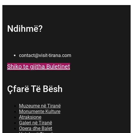
Ndihmë?
contact@visit-tirana.com
Shiko te gjitha Buletinet
Çfarë Të Bësh
Muzeume në Tiranë
Monumente Kulture
Atraksione
Galeri në Tiranë
Opera dhe Balet