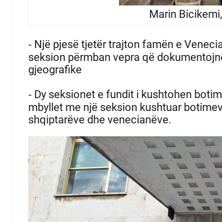
Marin Bicikemi
⁃ Një pjesë tjetër trajton famën e Veneci
seksion përmban vepra që dokumentojnë
gjeografike
⁃ Dy seksionet e fundit i kushtohen botim
mbyllet me një seksion kushtuar botimeve
shqiptarëve dhe venecianëve.