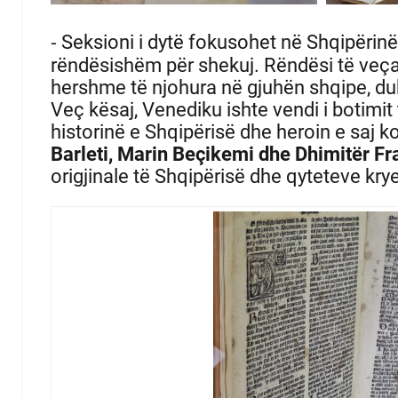
⁃ Seksioni i dytë fokusohet në Shqipërin
rëndësishëm për shekuj.
Rëndësi të veça
hershme të njohura në gjuhën shqipe, du
Veç kësaj, Venediku ishte vendi i botimi
historinë e Shqipërisë dhe heroin e saj 
Barleti, Marin Beçikemi dhe Dhimitër Fr
origjinale të Shqipërisë dhe qyteteve krye