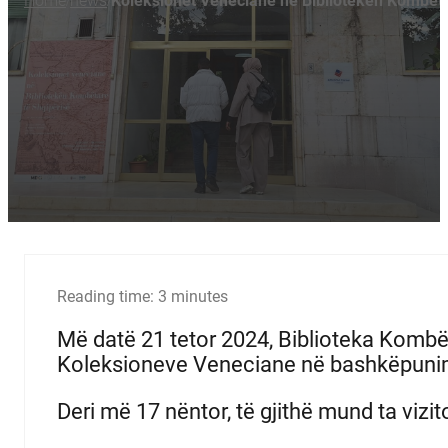
Home
news
Koleksionet Veneciane ne Bibliotekën Kombëta
/
/
Reading time: 3 minutes
Më datë 21 tetor 2024, Biblioteka Kombë
Koleksioneve Veneciane në bashkëpunim 
Deri më 17 nëntor, të gjithë mund ta vizit