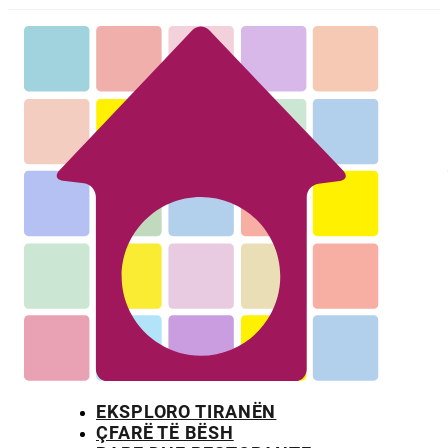
EKSPLORO TIRANËN
ÇFARË TË BËSH