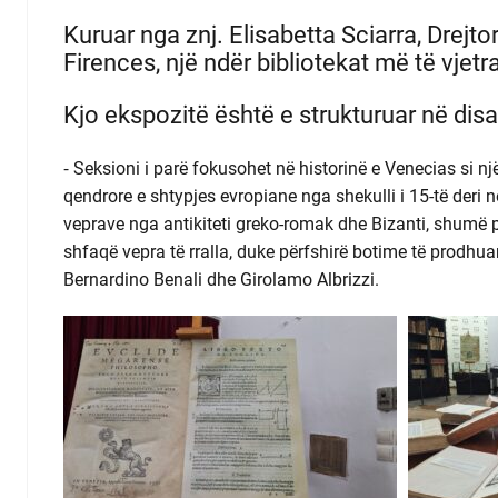
Kuruar nga znj. Elisabetta Sciarra, Drej
Firences, një ndër bibliotekat më të vjet
Kjo ekspozitë është e strukturuar në dis
⁃ Seksioni i parë fokusohet në historinë e Venecias si nj
qendrore e shtypjes evropiane nga shekulli i 15-të deri në
veprave nga antikiteti greko-romak dhe Bizanti, shumë pre
shfaqë vepra të rralla, duke përfshirë botime të prodhu
Bernardino Benali dhe Girolamo Albrizzi.