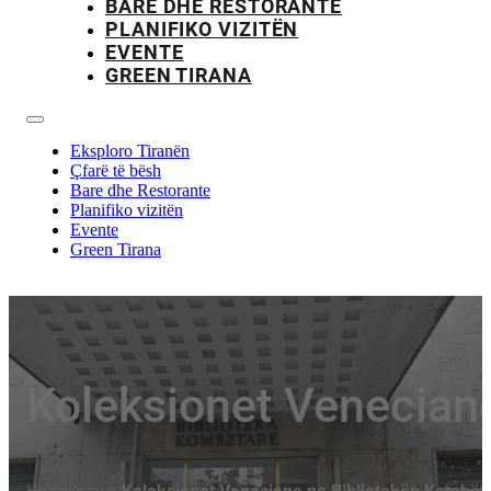
BARE DHE RESTORANTE
PLANIFIKO VIZITËN
EVENTE
GREEN TIRANA
Eksploro Tiranën
Çfarë të bësh
Bare dhe Restorante
Planifiko vizitën
Evente
Green Tirana
Koleksionet Veneciane