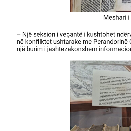
Meshari i
– Një seksion i veçantë i kushtohet ndë
në konfliktet ushtarake me Perandorinë
një burim i jashtezakonshem informacioni