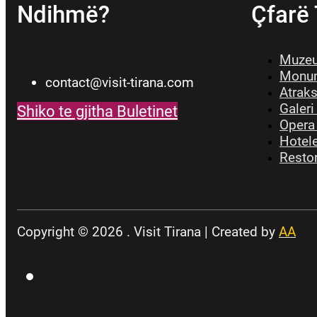
Ndihmë?
Çfarë
Muzeu
Monum
contact@visit-tirana.com
Atrak
Galeri
Shiko te gjitha Buletinet
Opera
Hotele
Restor
Copyright © 2026 . Visit Tirana | Created by
AA