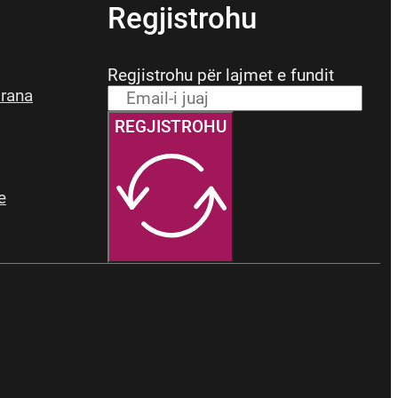
Regjistrohu
Regjistrohu për lajmet e fundit
irana
REGJISTROHU
e