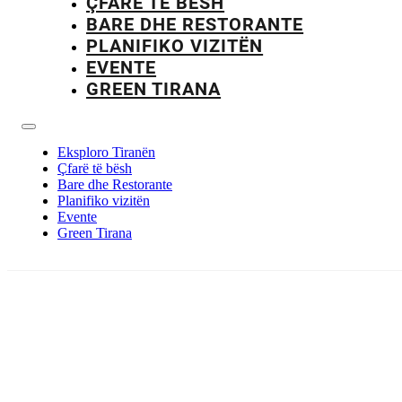
ÇFARË TË BËSH
BARE DHE RESTORANTE
PLANIFIKO VIZITËN
EVENTE
GREEN TIRANA
Eksploro Tiranën
Çfarë të bësh
Bare dhe Restorante
Planifiko vizitën
Evente
Green Tirana