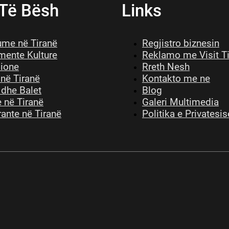
 Të Bësh
Links
me në Tiranë
Regjistro biznesin
ente Kulture
Reklamo me Visit T
sione
Rreth Nesh
 në Tiranë
Kontakto me ne
 dhe Balet
Blog
 në Tiranë
Galeri Multimedia
ante në Tiranë
Politika e Privatesis