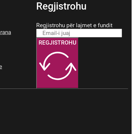
Regjistrohu
Regjistrohu për lajmet e fundit
irana
REGJISTROHU
e