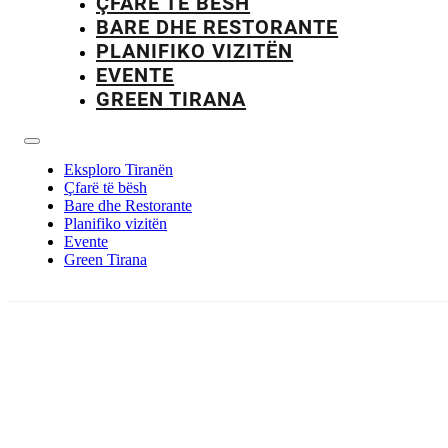
ÇFARË TË BËSH
BARE DHE RESTORANTE
PLANIFIKO VIZITËN
EVENTE
GREEN TIRANA
Eksploro Tiranën
Çfarë të bësh
Bare dhe Restorante
Planifiko vizitën
Evente
Green Tirana