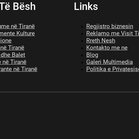
 Të Bësh
Links
me në Tiranë
Regjistro biznesin
ente Kulture
Reklamo me Visit T
sione
Rreth Nesh
 në Tiranë
Kontakto me ne
 dhe Balet
Blog
 në Tiranë
Galeri Multimedia
ante në Tiranë
Politika e Privatesis