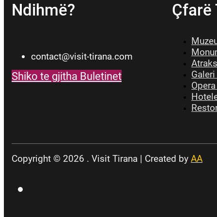
Ndihmë?
Çfarë
Muzeu
Monum
contact@visit-tirana.com
Atrak
Galeri
Shiko te gjitha Buletinet
Opera
Hotele
Restor
Copyright © 2026 . Visit Tirana | Created by
AA