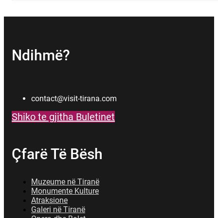
Ndihmë?
contact@visit-tirana.com
Shiko te gjitha Buletinet
Çfarë Të Bësh
Muzeume në Tiranë
Monumente Kulture
Atraksione
Galeri në Tiranë