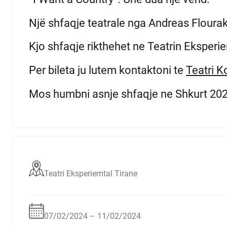
Një shfaqje teatrale nga Andreas Flourak
Kjo shfaqje rikthehet ne Teatrin Eksperi
Per bileta ju lutem kontaktoni te
Teatri 
Mos humbni asnje shfaqje ne Shkurt 20
Teatri Eksperiemtal Tirane
07/02/2024 – 11/02/2024