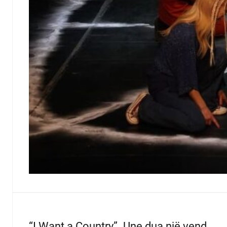
“I Want a Country”. Une dua një vend.