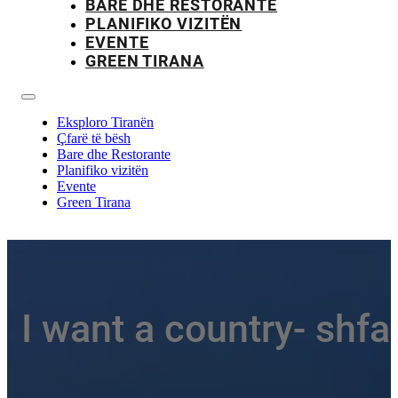
BARE DHE RESTORANTE
PLANIFIKO VIZITËN
EVENTE
GREEN TIRANA
Eksploro Tiranën
Çfarë të bësh
Bare dhe Restorante
Planifiko vizitën
Evente
Green Tirana
I want a country- shfa