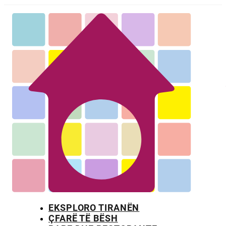
EKSPLORO TIRANËN
ÇFARË TË BËSH