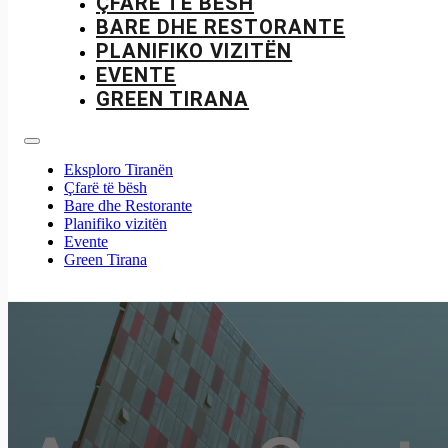
ÇFARË TË BËSH
BARE DHE RESTORANTE
PLANIFIKO VIZITËN
EVENTE
GREEN TIRANA
Eksploro Tiranën
Çfarë të bësh
Bare dhe Restorante
Planifiko vizitën
Evente
Green Tirana