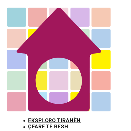
EKSPLORO TIRANËN
ÇFARË TË BËSH