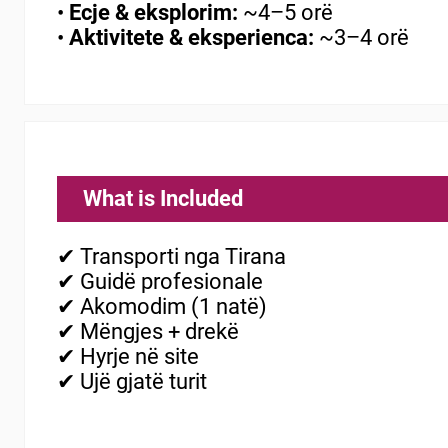
•
Ecje & eksplorim:
~4–5 orë
•
Aktivitete & eksperienca:
~3–4 orë
What is Included
✔ Transporti nga Tirana
✔ Guidë profesionale
✔ Akomodim (1 natë)
✔ Mëngjes + drekë
✔ Hyrje në site
✔ Ujë gjatë turit