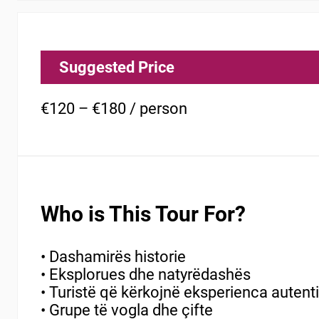
Suggested Price
€120 – €180 / person
Who is This Tour For?
• Dashamirës historie
• Eksplorues dhe natyrëdashës
• Turistë që kërkojnë eksperienca autent
• Grupe të vogla dhe çifte