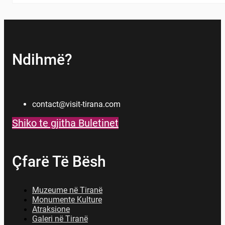
Ndihmë?
contact@visit-tirana.com
Shiko te gjitha Buletinet
Çfarë Të Bësh
Muzeume në Tiranë
Monumente Kulture
Atraksione
Galeri në Tiranë