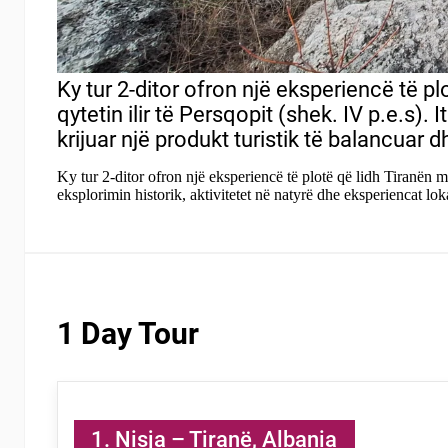
Ky tur 2-ditor ofron një eksperiencë të p
qytetin ilir të Persqopit (shek. IV p.e.s).
krijuar një produkt turistik të balancuar d
Ky tur 2-ditor ofron një eksperiencë të plotë që lidh Tiranën me
eksplorimin historik, aktivitetet në natyrë dhe eksperiencat lok
1 Day Tour
1. Nisja – Tiranë, Albania