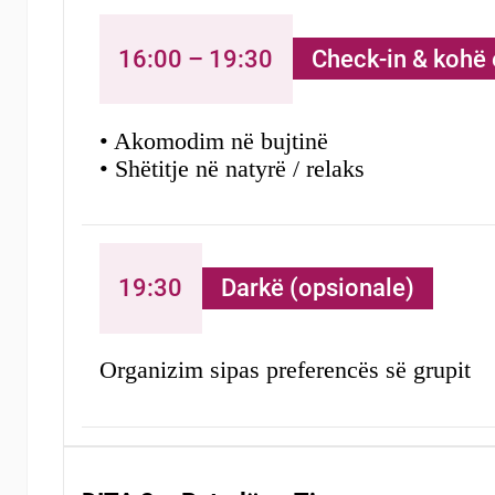
16:00 – 19:30
Check-in & kohë e
• Akomodim në bujtinë
• Shëtitje në natyrë / relaks
19:30
Darkë (opsionale)
Organizim sipas preferencës së grupit