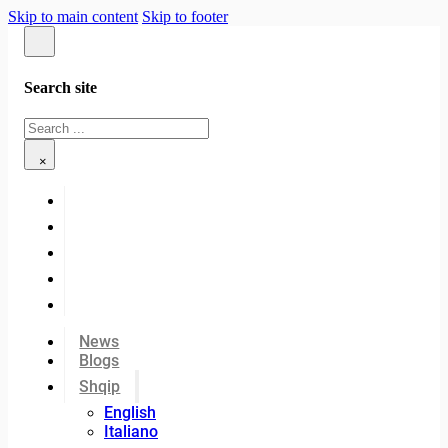
Skip to main content
Skip to footer
Search site
Search
×
News
Blogs
Shqip
English
Italiano