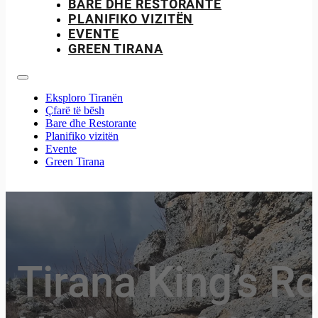
BARE DHE RESTORANTE
PLANIFIKO VIZITËN
EVENTE
GREEN TIRANA
Eksploro Tiranën
Çfarë të bësh
Bare dhe Restorante
Planifiko vizitën
Evente
Green Tirana
Tirana King’s Ro