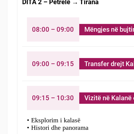
DITA 2 – Petrelë → Tirana
08:00 – 09:00
Mëngjes në bujti
09:00 – 09:15
Transfer drejt Ka
09:15 – 10:30
Vizitë në Kalanë 
• Eksplorim i kalasë
• Histori dhe panorama