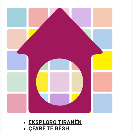
EKSPLORO TIRANËN
ÇFARË TË BËSH