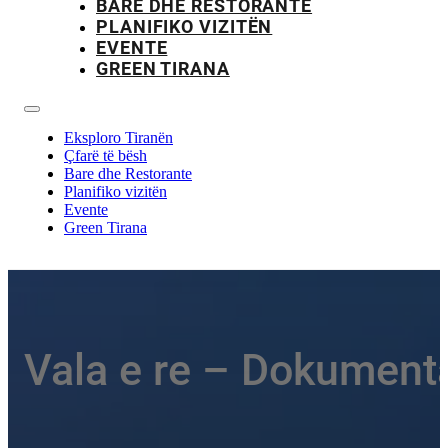
BARE DHE RESTORANTE
PLANIFIKO VIZITËN
EVENTE
GREEN TIRANA
Eksploro Tiranën
Çfarë të bësh
Bare dhe Restorante
Planifiko vizitën
Evente
Green Tirana
Vala e re – Dokument