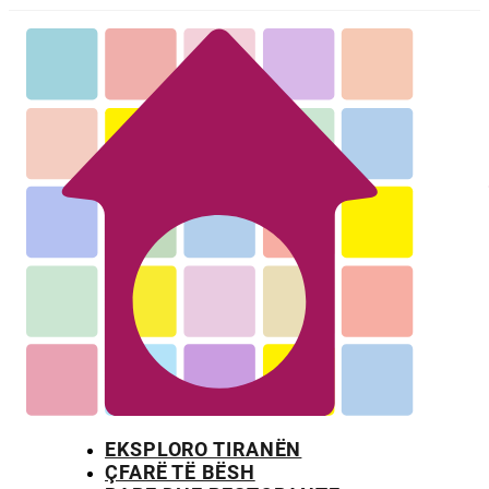
EKSPLORO TIRANËN
ÇFARË TË BËSH