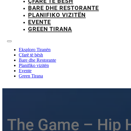
ÇFARË TË BËSH
BARE DHE RESTORANTE
PLANIFIKO VIZITËN
EVENTE
GREEN TIRANA
Eksploro Tiranën
Çfarë të bësh
Bare dhe Restorante
Planifiko vizitën
Evente
Green Tirana
The Game – Hip 