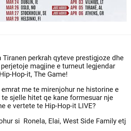
m Tiranen perkrah qyteve prestigjoze dhe
te perjetoje magjine e turneut legjendar
ip-Hop-it, The Game!
a emrat me te mirenjohur ne historine e
 te sjelle hitet qe kane formesuar nje
ne e vertete te Hip-Hop-it LIVE?
hur si Ronela, Elai, West Side Family etj