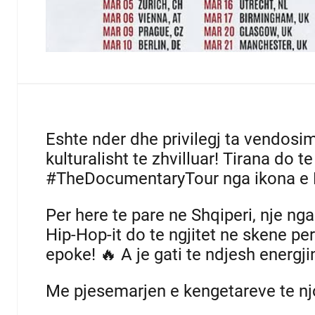
Eshte nder dhe privilegj ta vendosi
kulturalisht te zhvilluar! Tirana do 
#TheDocumentaryTour nga ikona e H
Per here te pare ne Shqiperi, nje ng
Hip-Hop-it do te ngjitet ne skene per
epoke! 🔥 A je gati te ndjesh energji
Me pjesemarjen e kengetareve te njo