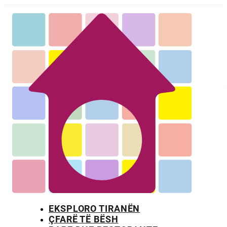
EKSPLORO TIRANËN
ÇFARË TË BËSH