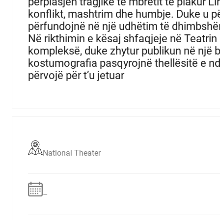
përplasjen tragjike të mbretit të plakur L
konflikt, mashtrim dhe humbje. Duke u p
përfundojnë në një udhëtim të dhimbshë
Në rikthimin e kësaj shfaqjeje në Teatrin
kompleksë, duke zhytur publikun në një b
kostumografia pasqyrojnë thellësitë e ndr
përvojë për t’u jetuar
National Theater
–