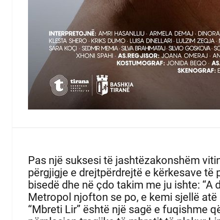
Pas një suksesi të jashtëzakonshëm vitin
përgjigje e drejtpërdrejtë e kërkesave të
bisedë dhe në çdo takim me ju ishte: “A do
Metropol njofton se po, e kemi sjellë atë
“Mbreti Lir” është një sagë e fuqishme që