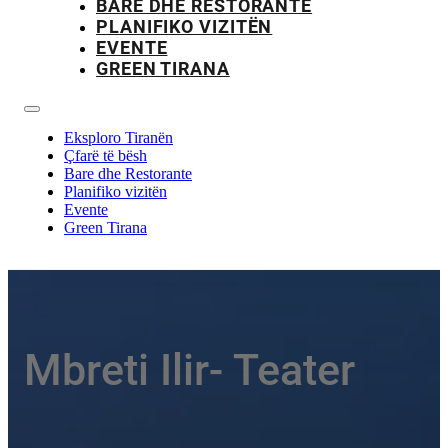
BARE DHE RESTORANTE
PLANIFIKO VIZITËN
EVENTE
GREEN TIRANA
Eksploro Tiranën
Çfarë të bësh
Bare dhe Restorante
Planifiko vizitën
Evente
Green Tirana
Mbreti Ilir- Teater