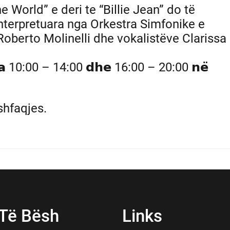
the World” e deri te “Billie Jean” do të
interpretuara nga Orkestra Simfonike e
oberto Molinelli dhe vokalistëve Clarissa
𝗴𝗮 𝗼𝗿𝗮 10:00 – 14:00 𝗱𝗵𝗲 16:00 – 20:00 𝗻𝗲̈
shfaqjes.
 Të Bësh
Links