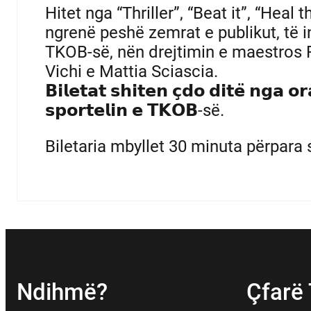
Hitet nga “Thriller”, “Beat it”, “Heal 
ngrenë peshë zemrat e publikut, të 
TKOB-së, nën drejtimin e maestros R
Vichi e Mattia Sciascia.
𝗕𝗶𝗹𝗲𝘁𝗮𝘁 𝘀𝗵𝗶𝘁𝗲𝗻 𝗰̧𝗱𝗼 𝗱𝗶𝘁𝗲̈ 𝗻
𝘀𝗽𝗼𝗿𝘁𝗲𝗹𝗶𝗻 𝗲 𝗧𝗞𝗢𝗕-së.
Biletaria mbyllet 30 minuta përpara 
Ndihmë?
Çfarë