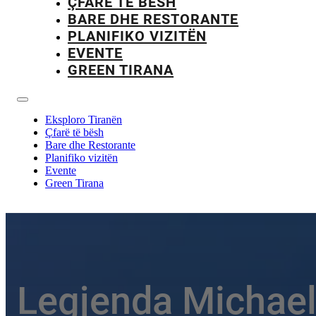
ÇFARË TË BËSH
BARE DHE RESTORANTE
PLANIFIKO VIZITËN
EVENTE
GREEN TIRANA
Eksploro Tiranën
Çfarë të bësh
Bare dhe Restorante
Planifiko vizitën
Evente
Green Tirana
Legjenda Michae