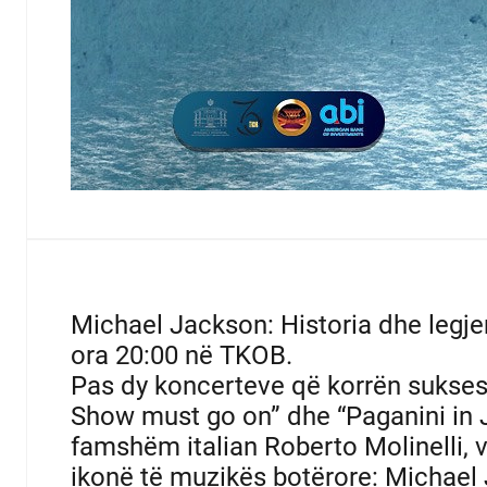
Michael Jackson: Historia dhe legjen
ora 20:00 në TKOB.
Pas dy koncerteve që korrën sukse
Show must go on” dhe “Paganini in Ja
famshëm italian Roberto Molinelli, vj
ikonë të muzikës botërore: Michael