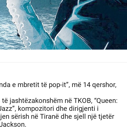
da e mbretit të pop-it”, më 14 qershor,
s të jashtëzakonshëm në TKOB, “Queen:
zz”, kompozitori dhe dirigjenti i
en sërish në Tiranë dhe sjell një tjetër
 Jackson.