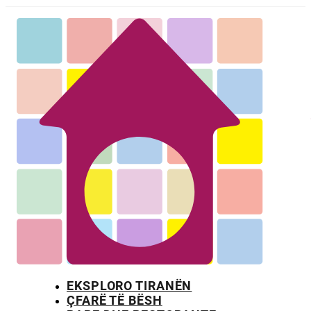
EKSPLORO TIRANËN
ÇFARË TË BËSH