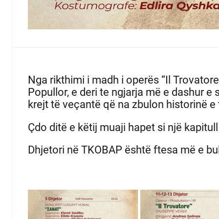
Nga rikthimi i madh i operës “Il Trovator
Popullor, e deri te ngjarja më e dashur e 
krejt të veçantë që na zbulon historinë e t
Çdo ditë e këtij muaji hapet si një kapitul
Dhjetori në TKOBAP është ftesa më e buku