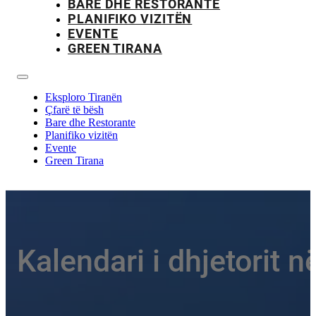
BARE DHE RESTORANTE
PLANIFIKO VIZITËN
EVENTE
GREEN TIRANA
Eksploro Tiranën
Çfarë të bësh
Bare dhe Restorante
Planifiko vizitën
Evente
Green Tirana
Kalendari i dhjetorit 