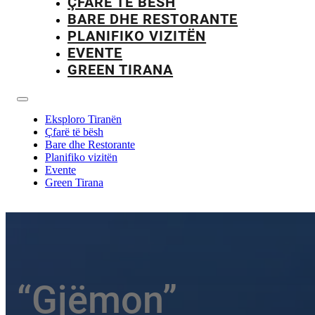
ÇFARË TË BËSH
BARE DHE RESTORANTE
PLANIFIKO VIZITËN
EVENTE
GREEN TIRANA
Eksploro Tiranën
Çfarë të bësh
Bare dhe Restorante
Planifiko vizitën
Evente
Green Tirana
“Gjëmon”