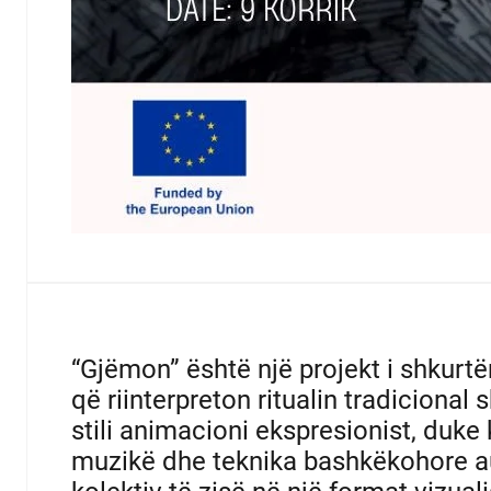
“Gjëmon” është një projekt i shkur
që riinterpreton ritualin tradiciona
stili animacioni ekspresionist, duke
muzikë dhe teknika bashkëkohore aud