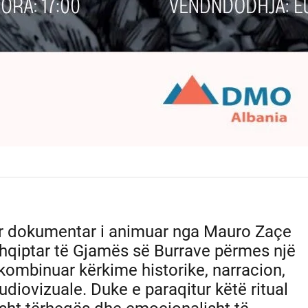
tër dokumentar i animuar nga Mauro Zaçe
l shqiptar të Gjamës së Burrave përmes një
 kombinuar kërkime historike, narracion,
iovizuale. Duke e paraqitur këtë ritual