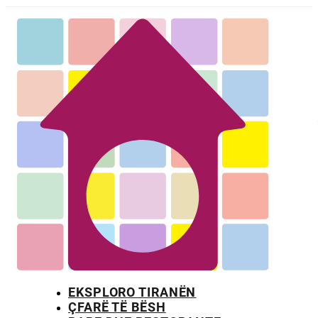
EKSPLORO TIRANËN
ÇFARË TË BËSH