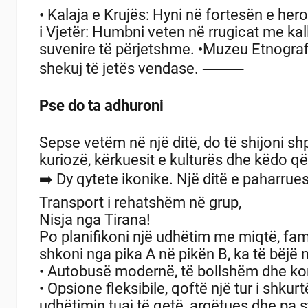
• Kalaja e Krujës: Hyni në fortesën e he
i Vjetër: Humbni veten në rrugicat me k
suvenire të përjetshme.
•Muzeu Etnografi
shekuj të jetës vendase.
⸻
Pse do ta adhuroni
Sepse vetëm në një ditë, do të shijoni sh
kuriozë, kërkuesit e kulturës dhe këdo që
➡️ Dy qytete ikonike.
Një ditë e paharru
Transport i rehatshëm në grup,
Nisja nga Tirana!
Po planifikoni një udhëtim me miqtë, fam
shkoni nga pika A në pikën B, ka të bëjë
• Autobusë modernë, të bollshëm dhe kom
• Opsione fleksibile, qoftë një tur i shku
udhëtimin tuaj të qetë, argëtues dhe pa s