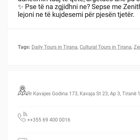
✨ Pse të na zgjidhni ne?
Sepse me Zenith 
lejoni ne të kujdesemi për pjesën tjetër.
Tags:
Daily Tours in Tirana
,
Cultural Tours in Tirana
,
Ze
Rr Kavajes Godina 173, Kavaja St 23, Ap 3, Tiranë 
++355 69 400 0016