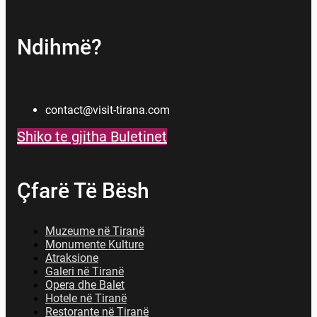
Ndihmë?
contact@visit-tirana.com
Shiko te gjitha Buletinet
Çfarë Të Bësh
Muzeume në Tiranë
Monumente Kulture
Atraksione
Galeri në Tiranë
Opera dhe Balet
Hotele në Tiranë
Restorante në Tiranë