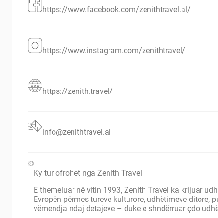
https://www.facebook.com/zenithtravel.al/
https://www.instagram.com/zenithtravel/
https://zenith.travel/
info@zenithtravel.al
Ky tur ofrohet nga Zenith Travel
E themeluar në vitin 1993, Zenith Travel ka krijuar u
Evropën përmes tureve kulturore, udhëtimeve ditore, p
vëmendja ndaj detajeve – duke e shndërruar çdo udhë