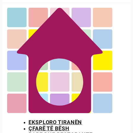
EKSPLORO TIRANËN
ÇFARË TË BËSH