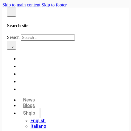
Skip to main content
Skip to footer
Search site
Search
×
News
Blogs
Shqip
English
Italiano