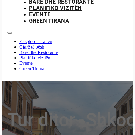
BARE DHE RESTORANTE
PLANIFIKO VIZITËN
EVENTE
GREEN TIRANA
Eksploro Tiranën
Çfarë të bësh
Bare dhe Restorante
Planifiko vizitën
Evente
Green Tirana
Tur ditor- Shko