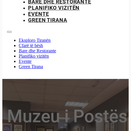
BARE DHE RESTORANTE
PLANIFIKO VIZITËN
EVENTE
GREEN TIRANA
Eksploro Tiranën
Çfarë të bësh
Bare dhe Restorante
Planifiko vizitën
Evente
Green Tirana
Muzeu i Postës