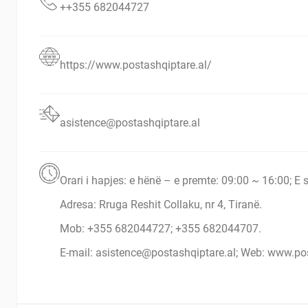
++355 682044727
https://www.postashqiptare.al/
asistence@postashqiptare.al
Orari i hapjes: e hënë – e premte: 09:00 ~ 16:00; E s
Adresa: Rruga Reshit Collaku, nr 4, Tiranë.
Mob: +355 682044727; +355 682044707.
E-mail: asistence@postashqiptare.al; Web: www.po