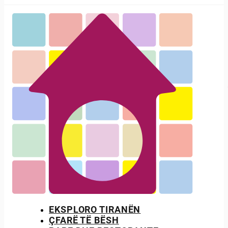
EKSPLORO TIRANËN
ÇFARË TË BËSH