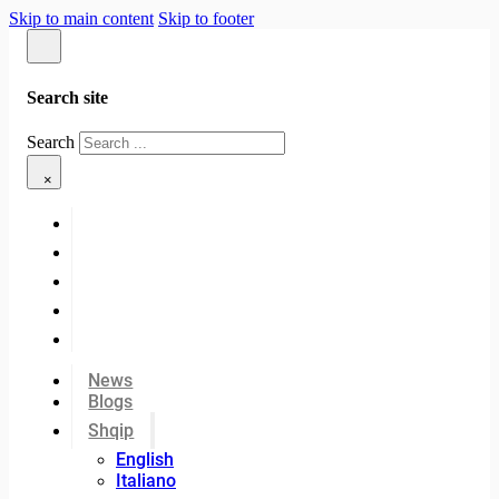
Skip to main content
Skip to footer
Search site
Search
×
News
Blogs
Shqip
English
Italiano