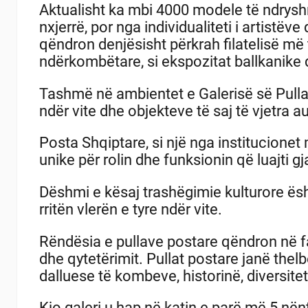
Aktualisht ka mbi 4000 modele të ndryshm
nxjerrë, por nga individualiteti i artistëve
qëndron denjësisht përkrah filatelisë më
ndërkombëtare, si ekspozitat ballkanike 
Tashmë në ambientet e Galerisë së Pullav
ndër vite dhe objekteve të saj të vjetra a
Posta Shqiptare, si një nga institucionet 
unike për rolin dhe funksionin që luajti g
Dëshmi e kësaj trashëgimie kulturore është
rritën vlerën e tyre ndër vite.
Rëndësia e pullave postare qëndron në fa
dhe qytetërimit. Pullat postare janë th
dalluese të kombeve, historinë, diversitet
Kjo galeri u hap në katin e parë më 5 në