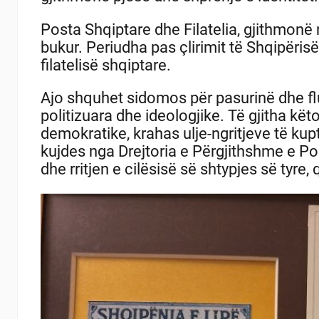
Posta Shqiptare dhe Filatelia, gjithmonë 
bukur. Periudha pas çlirimit të Shqipërisë
filatelisë shqiptare.
Ajo shquhet sidomos për pasurinë dhe flu
politizuara dhe ideologjike. Të gjitha kët
demokratike, krahas ulje-ngritjeve të kup
kujdes nga Drejtoria e Përgjithshme e Po
dhe rritjen e cilësisë së shtypjes së tyr