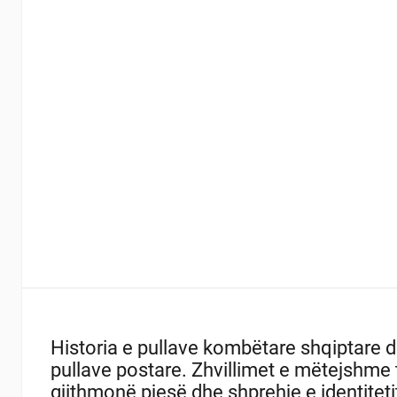
Historia e pullave kombëtare shqiptare da
pullave postare. Zhvillimet e mëtejshme t
gjithmonë pjesë dhe shprehje e identiteti