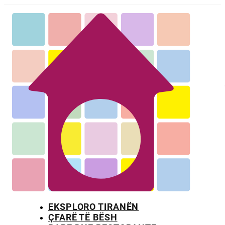
EKSPLORO TIRANËN
ÇFARË TË BËSH