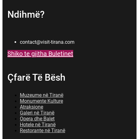
Ndihmë?
contact@visit-tirana.com
Shiko te gjitha Buletinet
Çfarë Të Bësh
Muzeume në Tiranë
Monumente Kulture
Atraksione
Galeri në Tiranë
Opera dhe Balet
Hotele në Tiranë
Restorante në Tiranë