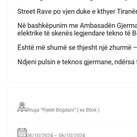
Street Rave po vjen duke e kthyer Tiranën
Në bashkëpunim me Ambasadën Gjermane, k
elektrike të skenës legjendare tekno të Be
Është më shumë se thjesht një zhurmë – 
Ndjeni pulsin e teknos gjermane, ndërsa fe
Rruga “Pjetër Bogdani” ( ex Bllok )
06/10/2024 – 06/10/2024