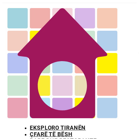
EKSPLORO TIRANËN
ÇFARË TË BËSH