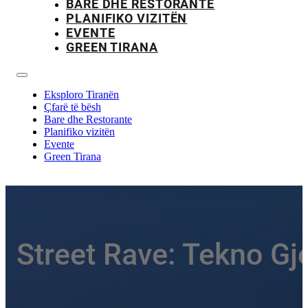
BARE DHE RESTORANTE
PLANIFIKO VIZITËN
EVENTE
GREEN TIRANA
Eksploro Tiranën
Çfarë të bësh
Bare dhe Restorante
Planifiko vizitën
Evente
Green Tirana
Street Rave: Tekno G