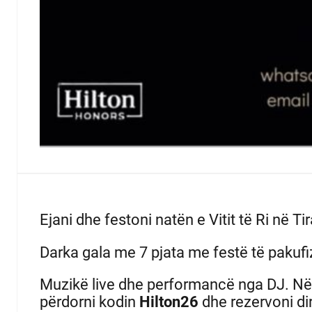
Ejani dhe festoni natën e Vitit të Ri në T
Darka gala me 7 pjata me festë të pakufi
Muzikë live dhe performancë nga DJ.
Nës
përdorni kodin
Hilton26
dhe rezervoni dir