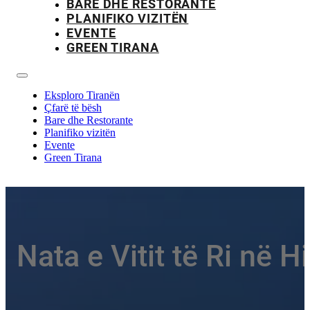
BARE DHE RESTORANTE
PLANIFIKO VIZITËN
EVENTE
GREEN TIRANA
Eksploro Tiranën
Çfarë të bësh
Bare dhe Restorante
Planifiko vizitën
Evente
Green Tirana
Nata e Vitit të Ri në H