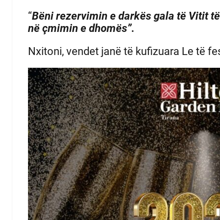
“
Bëni rezervimin e darkës gala të Vitit 
në çmimin e dhomës”.
Nxitoni, vendet janë të kufizuara Le të f