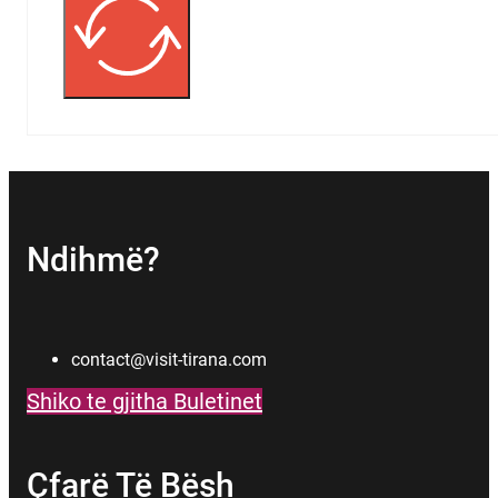
Ndihmë?
contact@visit-tirana.com
Shiko te gjitha Buletinet
Çfarë Të Bësh