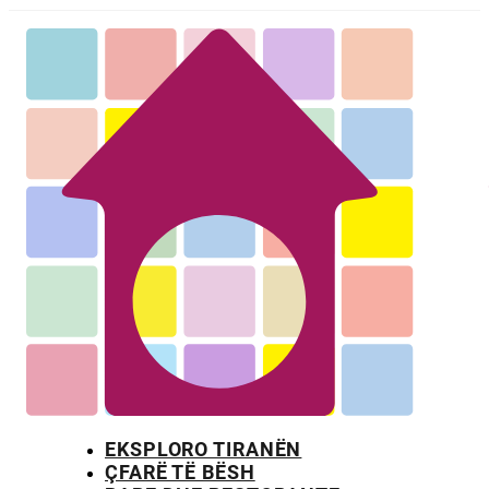
EKSPLORO TIRANËN
ÇFARË TË BËSH