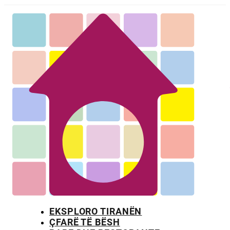
EKSPLORO TIRANËN
ÇFARË TË BËSH