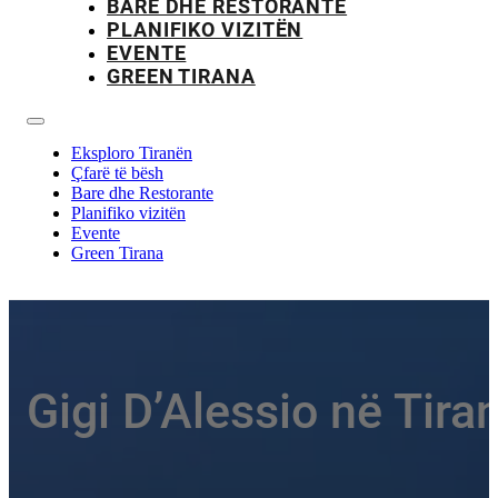
BARE DHE RESTORANTE
PLANIFIKO VIZITËN
EVENTE
GREEN TIRANA
Eksploro Tiranën
Çfarë të bësh
Bare dhe Restorante
Planifiko vizitën
Evente
Green Tirana
Gigi D’Alessio në Tir