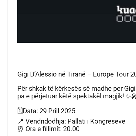
Gigi D’Alessio në Tiranë – Europe Tour 2
Për shkak të kërkesës së madhe per Gig
pa e përjetuar këtë spektakël magjik! ✨
🗓️Data: 29 Prill 2025
📍 Vendndodhja: Pallati i Kongreseve
⏰ Ora e fillimit: 20.00