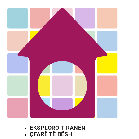
EKSPLORO TIRANËN
ÇFARË TË BËSH