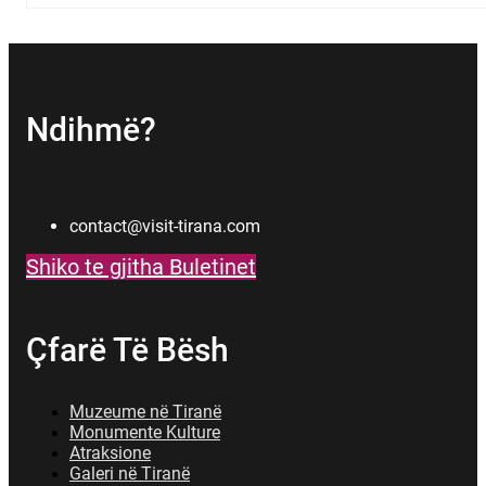
Ndihmë?
contact@visit-tirana.com
Shiko te gjitha Buletinet
Çfarë Të Bësh
Muzeume në Tiranë
Monumente Kulture
Atraksione
Galeri në Tiranë