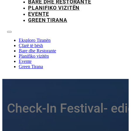
BARE DHE RESTORANTE
PLANIFIKO VIZITËN
EVENTE
GREEN TIRANA
Eksploro Tiranën
Çfarë të bësh
Bare dhe Restorante
Planifiko vizitën
Evente
Green Tirana
Check-In Festival- edi