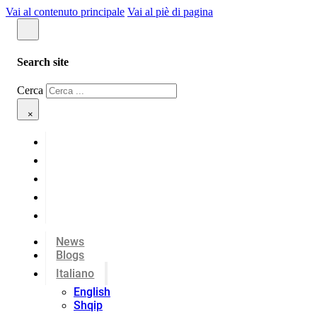
Vai al contenuto principale
Vai al piè di pagina
Search site
Cerca
×
News
Blogs
Italiano
English
Shqip