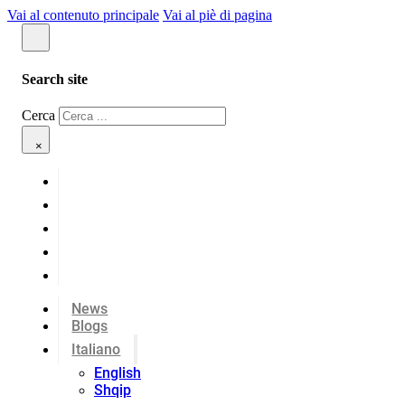
Vai al contenuto principale
Vai al piè di pagina
Search site
Cerca
×
News
Blogs
Italiano
English
Shqip