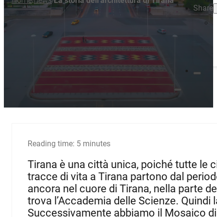
Home
news
La storia dell'architettura di Tirana
/
/
Share
Reading time: 5 minutes
Tirana è una città unica, poiché tutte le c
tracce di vita a Tirana partono dal periodo
ancora nel cuore di Tirana, nella parte de
trova l’Accademia delle Scienze.
Quindi 
Successivamente abbiamo il Mosaico di Ti