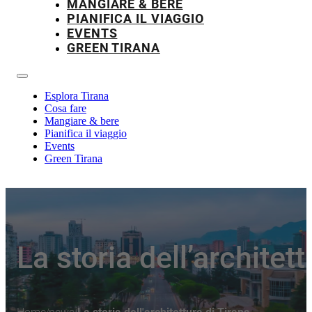
MANGIARE & BERE
PIANIFICA IL VIAGGIO
EVENTS
GREEN TIRANA
Esplora Tirana
Cosa fare
Mangiare & bere
Pianifica il viaggio
Events
Green Tirana
La storia dell’architett