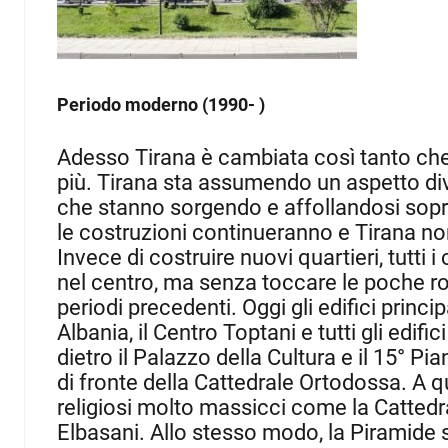
Periodo moderno
(1990- )
Adesso Tirana è cambiata così tanto ch
più.
Tirana sta assumendo un aspetto dive
che stanno sorgendo e affollandosi soprat
le costruzioni continueranno e Tirana no
Invece di costruire nuovi quartieri, tu
nel centro, ma senza toccare le poche ro
periodi precedenti.
Oggi gli edifici princ
Albania, il Centro Toptani e tutti gli edif
dietro il Palazzo della Cultura e il 15° Pia
di fronte della Cattedrale Ortodossa.
A q
religiosi molto massicci come la Catted
Elbasani.
Allo stesso modo, la Piramide s