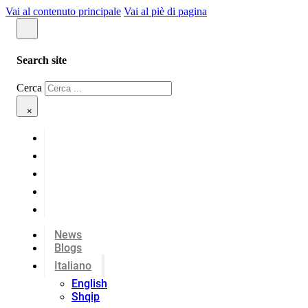
Vai al contenuto principale
Vai al piè di pagina
Search site
Cerca
×
News
Blogs
Italiano
English
Shqip