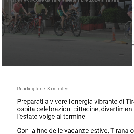
Home
news
Cose da fare a settembre 2024 a Tirana
/
/
S
Reading time: 3 minutes
Preparati a vivere l’energia vibrante di Ti
ospita celebrazioni cittadine, divertimen
l’estate volge al termine.
Con la fine delle vacanze estive, Tirana off