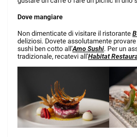
gustare un caffè o fare un picnic in uno
Dove mangiare
Non dimenticate di visitare il ristorante
B
deliziosi. Dovete assolutamente provare 
sushi ben cotto all’
Amo Sushi
. Per un as
tradizionale, recatevi all’
Habitat Restaur