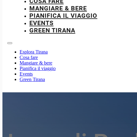
COSA FARE
MANGIARE & BERE
PIANIFICA IL VIAGGIO
EVENTS
GREEN TIRANA
Esplora Tirana
Cosa fare
Mangiare & bere
Pianifica il viaggio
Events
Green Tirana