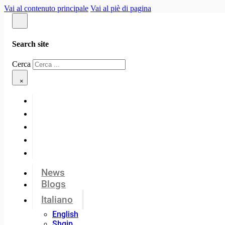
Vai al contenuto principale
Vai al piè di pagina
Search site
Cerca
×
News
Blogs
Italiano
English
Shqip