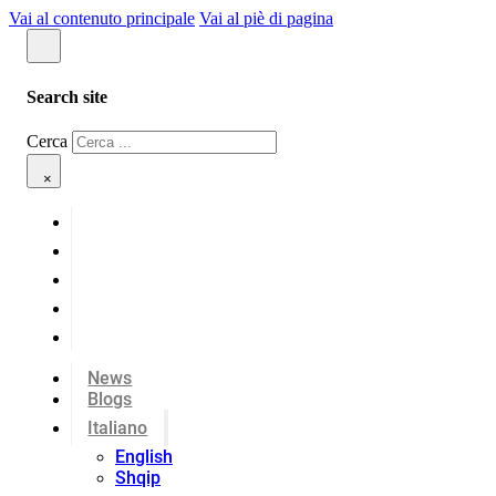
Vai al contenuto principale
Vai al piè di pagina
Search site
Cerca
×
News
Blogs
Italiano
English
Shqip