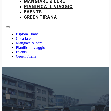
MANGIARE & BERE
PIANIFICA IL VIAGGIO
EVENTS
GREEN TIRANA
Esplora Tirana
Cosa fare
Mangiare & bere
Pianifica il viaggio
Events
Green Tirana