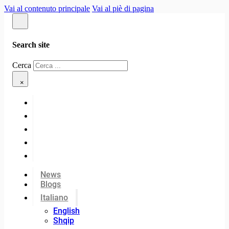
Vai al contenuto principale
Vai al piè di pagina
Search site
Cerca
×
News
Blogs
Italiano
English
Shqip