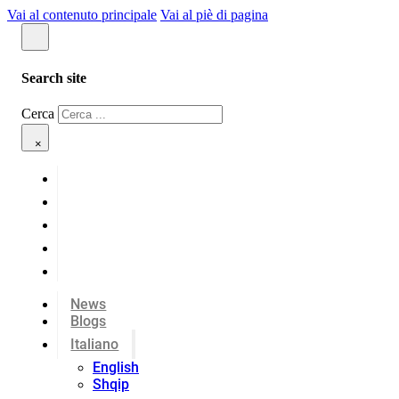
Vai al contenuto principale
Vai al piè di pagina
Search site
Cerca
×
News
Blogs
Italiano
English
Shqip