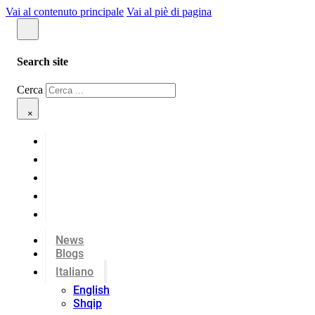
Vai al contenuto principale
Vai al piè di pagina
Search site
Cerca
×
News
Blogs
Italiano
English
Shqip