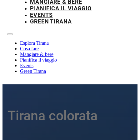
MANGIARE & BERE
PIANIFICA IL VIAGGIO
EVENTS
GREEN TIRANA
Esplora Tirana
Cosa fare
Mangiare & bere
Pianifica il viaggio
Events
Green Tirana
Tirana colorata