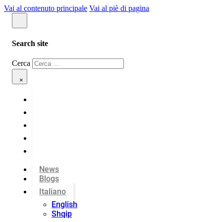
Vai al contenuto principale
Vai al piè di pagina
Search site
Cerca
×
News
Blogs
Italiano
English
Shqip