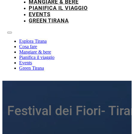
MANGIARE & BERE
PIANIFICA IL VIAGGIO
EVENTS
GREEN TIRANA
Esplora Tirana
Cosa fare
Mangiare & bere
Pianifica il viaggio
Events
Green Tirana
Festival dei Fiori- Ti