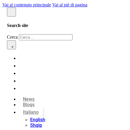
Vai al contenuto principale
Vai al piè di pagina
Search site
Cerca
×
News
Blogs
Italiano
English
Shqip