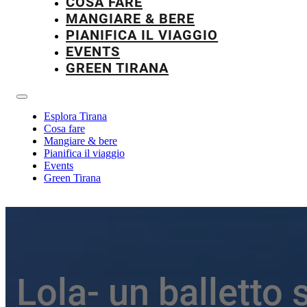
COSA FARE
MANGIARE & BERE
PIANIFICA IL VIAGGIO
EVENTS
GREEN TIRANA
Esplora Tirana
Cosa fare
Mangiare & bere
Pianifica il viaggio
Events
Green Tirana
Lola- un balletto