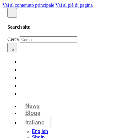
Vai al contenuto principale
Vai al piè di pagina
Search site
Cerca
×
News
Blogs
Italiano
English
Shqip