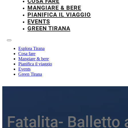
COSA FARE
MANGIARE & BERE
PIANIFICA IL VIAGGIO
EVENTS
GREEN TIRANA
Esplora Tirana
Cosa fare
Mangiare & bere
Pianifica il viaggio
Events
Green Tirana
Fatalita- Balletto