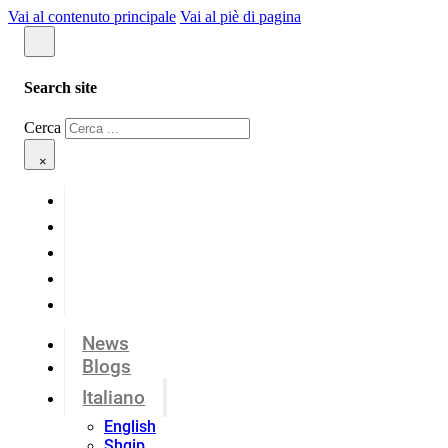
Vai al contenuto principale
Vai al piè di pagina
Search site
Cerca
×
News
Blogs
Italiano
English
Shqip