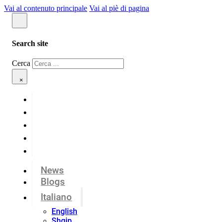
Vai al contenuto principale
Vai al piè di pagina
Search site
Cerca
×
News
Blogs
Italiano
English
Shqip