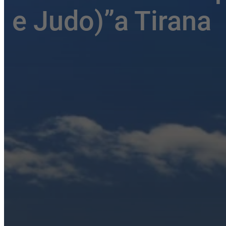
e Judo)”a Tirana