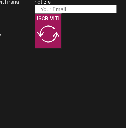
sitTirana
notizie
ISCRIVITI
y