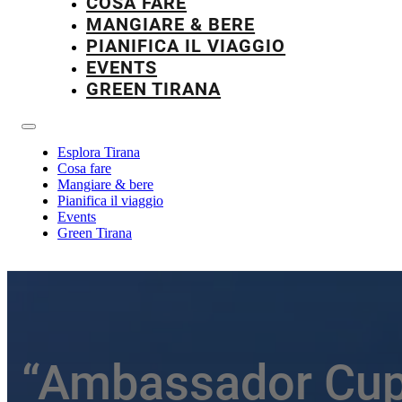
COSA FARE
MANGIARE & BERE
PIANIFICA IL VIAGGIO
EVENTS
GREEN TIRANA
Esplora Tirana
Cosa fare
Mangiare & bere
Pianifica il viaggio
Events
Green Tirana
“Ambassador Cup