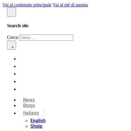
Vai al contenuto principale
Vai al piè di pagina
Search site
Cerca
×
News
Blogs
Italiano
English
Shqip