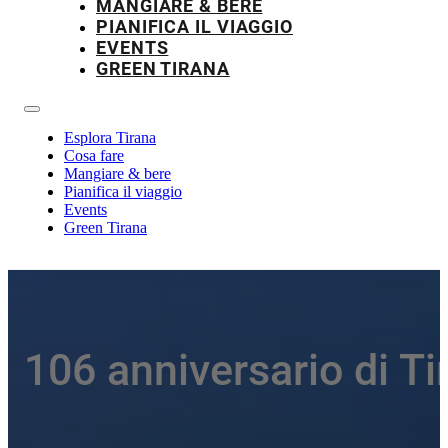
MANGIARE & BERE
PIANIFICA IL VIAGGIO
EVENTS
GREEN TIRANA
Esplora Tirana
Cosa fare
Mangiare & bere
Pianifica il viaggio
Events
Green Tirana
106 anniversario di Ti